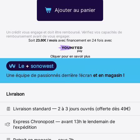
Ajouter au panier
Un crédit vous engage et doit être remboursé. Vérifiez vos capacités de
remboursement avant de vous engager.
Soit
avec financement en
24
fois avec
23.80€ / mois
Cliquer pour en savoir plus
Le
+
sonowest
Une équipe de passionnés derrière l’écran
et en magasin !
Livraison
Livraison standard — 2 à 3 jours ouvrés (offerte dès 49€)
Express Chronopost — avant 13h le lendemain de
l'expédition
Retrait en magasin — sous 2h