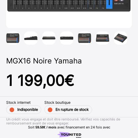
MGX16 Noire Yamaha
1 199,00
€
Stock internet
Stock boutique
Indisponible
En rupture de stock
Un crédit vous engage et doit être remboursé. Vérifiez vos capacités de
remboursement avant de vous engager.
Soit
avec financement en
24
fois avec
59.58€ / mois