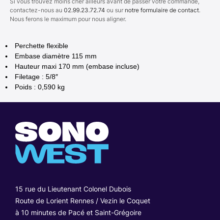
Si vous trouvez moins cher ailleurs avant de passer votre commande,
contactez-nous au
02.99.23.72.74
ou sur
notre formulaire de contact
.
Nous ferons le maximum pour nous aligner.
Perchette flexible
Embase diamètre 115 mm
Hauteur maxi 170 mm (embase incluse)
Filetage : 5/8″
Poids : 0,590 kg
15 rue du Lieutenant Colonel Dubois
Route de Lorient Rennes / Vezin le Coquet
à 10 minutes de Pacé et Saint-Grégoire