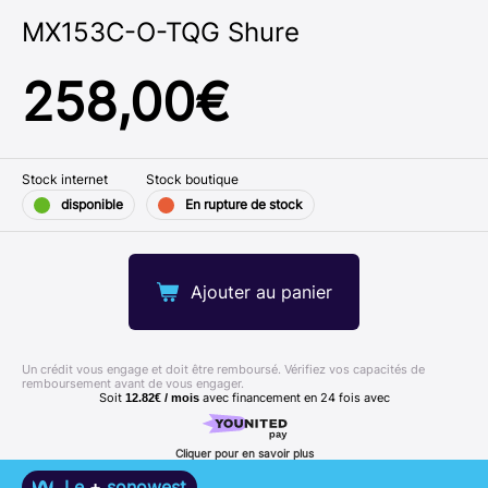
MX153C-O-TQG Shure
258,00
€
Stock internet
Stock boutique
disponible
En rupture de stock
Ajouter au panier
Un crédit vous engage et doit être remboursé. Vérifiez vos capacités de
remboursement avant de vous engager.
Soit
avec financement en
24
fois avec
12.82€ / mois
Cliquer pour en savoir plus
Le
+
sonowest