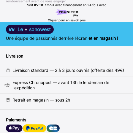
remboursement avant de vous engager.
Soit
avec financement en
24
fois avec
85.91€ / mois
Cliquer pour en savoir plus
Le
+
sonowest
Une équipe de passionnés derrière l’écran
et en magasin !
Livraison
Livraison standard — 2 à 3 jours ouvrés (offerte dès 49€)
Express Chronopost — avant 13h le lendemain de
l'expédition
Retrait en magasin — sous 2h
Paiements