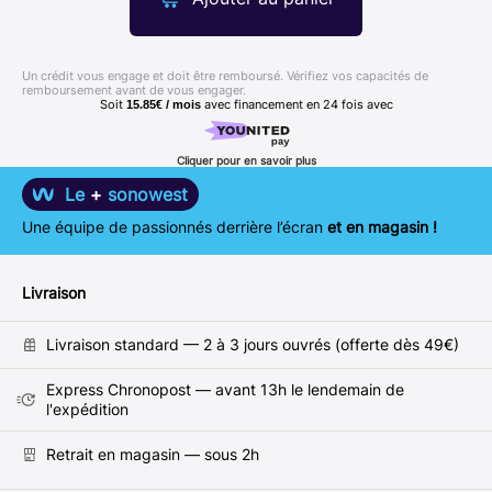
Un crédit vous engage et doit être remboursé. Vérifiez vos capacités de
remboursement avant de vous engager.
Soit
avec financement en
24
fois avec
15.85€ / mois
Cliquer pour en savoir plus
Le
+
sonowest
Une équipe de passionnés derrière l’écran
et en magasin !
Livraison
Livraison standard — 2 à 3 jours ouvrés (offerte dès 49€)
Express Chronopost — avant 13h le lendemain de
l'expédition
Retrait en magasin — sous 2h