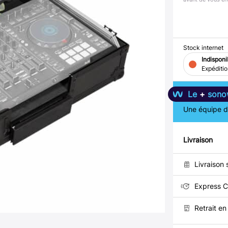
Stock internet
Indisponi
Expéditi
Le
+
sono
Une équipe de
Livraison
Livraison 
Express C
Retrait e