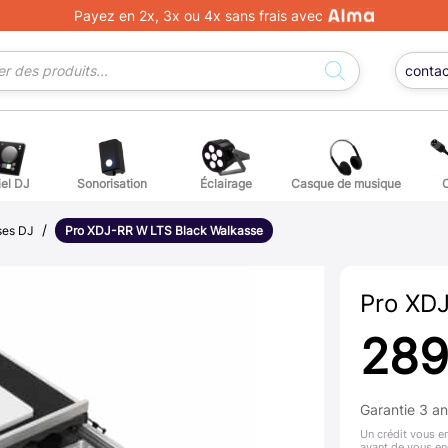
Payez en 2x, 3x ou 4x sans frais avec
conta
iel DJ
Sonorisation
Éclairage
Casque de musique
/
ge DJ
ffets voix
Percuss
ses DJ
Pro XDJ-RR W LTS Black Walkasse
ordes autres instruments
Accessoi
Pro XD
erchandising
289
ièces détachées pour guitares et basses
Garantie 3 a
atteries
Un crédit vous e
avant de vous en