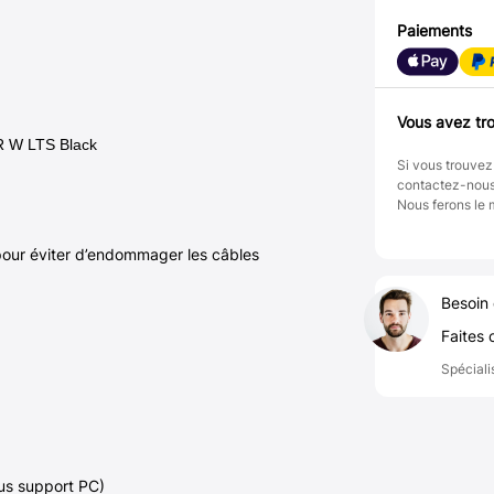
Paiements
Vous avez tro
R W LTS Black
Si vous trouvez
contactez-nou
Nous ferons le 
our éviter d’endommager les câbles
Besoin 
Faites 
Spéciali
us support PC)