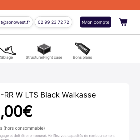
ct@sonowest.fr
02 99 23 72 72
Mon compte
Câblage
Structure/Flight case
Bons plans
ions
res batterie et percussion
J-RR W LTS Black Walkasse
,00
€
ns (hors consommable)
ngage et doit être remboursé. Vérifiez vos capacités de remboursement
gager.