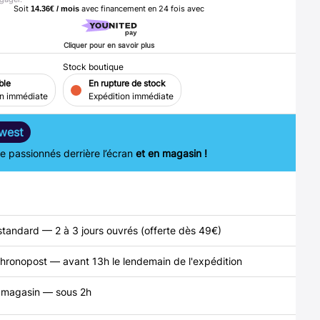
Soit
avec financement en
24
fois avec
14.36€ / mois
Cliquer pour en savoir plus
Stock boutique
ble
En rupture de stock
on immédiate
Expédition immédiate
west
 passionnés derrière l’écran
et en magasin !
standard — 2 à 3 jours ouvrés (offerte dès 49€)
hronopost — avant 13h le lendemain de l'expédition
n magasin — sous 2h