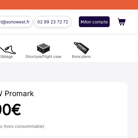
ct@sonowest.fr
02 99 23 72 72
Mon compte
Câblage
Structure/Flight case
Bons plans
ions
res batterie et percussion
 Promark
90
€
ns (hors consommable)