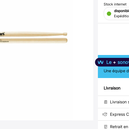
Stock internet
disponibl
Expéditi
Le
+
sono
Une équipe de
Livraison
Livraison 
Express C
Retrait e