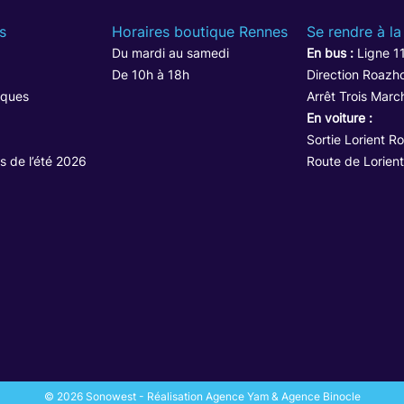
s
Horaires boutique Rennes
Se rendre à la
Du mardi au samedi
En bus :
Ligne 1
De 10h à 18h
Direction Roazho
iques
Arrêt Trois Marc
En voiture :
Sortie Lorient R
s de l’été 2026
Route de Lorient
© 2026 Sonowest - Réalisation Agence Yam & Agence Binocle