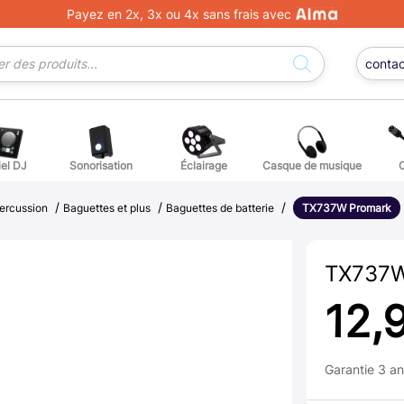
Payez en 2x, 3x ou 4x sans frais avec
conta
iel DJ
Sonorisation
Éclairage
Casque de musique
/
/
/
ge DJ
ffets voix
Percuss
percussion
Baguettes et plus
Baguettes de batterie
TX737W Promark
ordes autres instruments
Accessoi
TX737W
erchandising
12,
ièces détachées pour guitares et basses
Garantie 3 a
atteries