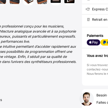
Express C
Retrait e
professionnel conçu pour les musiciens,
hitecture analogique avancée et à sa polyphonie
Paiements
reux, puissants et particulièrement expressifs.
x performances live.
e intuitive permettant d’accéder rapidement aux
euses possibilités de programmation offrent une
Vous avez tro
vintage. Enfin, il séduit par sa qualité de
 dans l’univers des synthétiseurs professionnels.
Si vous trouvez
contactez-nou
Nous ferons le 
Besoin 
as
Faites 