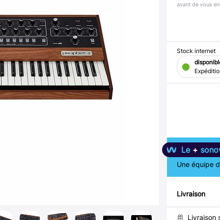
avant de vous en
Stock internet
disponibl
Expéditi
Le
+
sono
Une équipe de
Livraison
Livraison 