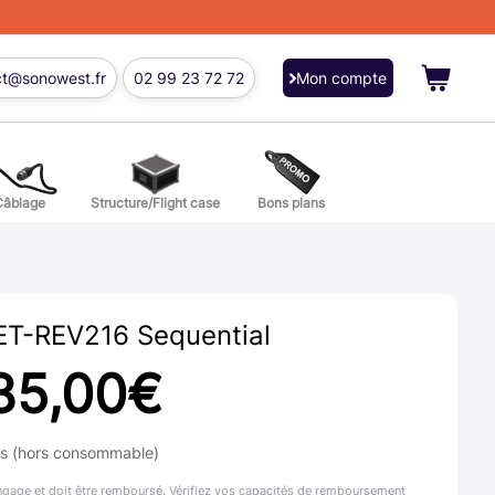
ct@sonowest.fr
02 99 23 72 72
Mon compte
Câblage
Structure/Flight case
Bons plans
ions
res batterie et percussion
T-REV216 Sequential
85,00
€
ns (hors consommable)
ngage et doit être remboursé. Vérifiez vos capacités de remboursement