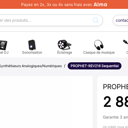
Payez en 2x, 3x ou 4x sans frais avec
conta
iel DJ
Sonorisation
Éclairage
Casque de musique
/
ge DJ
ffets voix
Percuss
Synthétiseurs Analogiques/Numériques
PROPHET-REV216 Sequential
ordes autres instruments
Accessoi
PROPHE
erchandising
2 8
ièces détachées pour guitares et basses
Garantie 3 a
atteries
Un crédit vous e