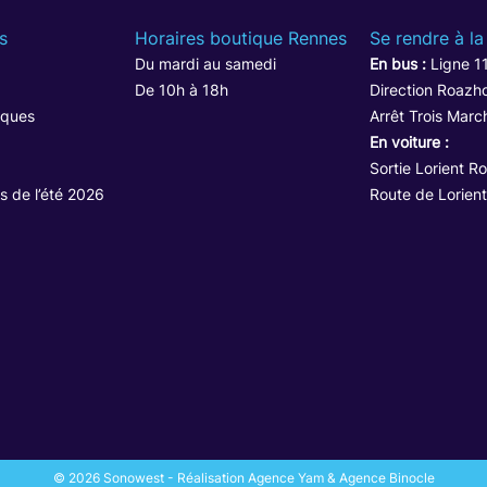
s
Horaires boutique Rennes
Se rendre à la
Du mardi au samedi
En bus :
Ligne 1
De 10h à 18h
Direction Roazho
iques
Arrêt Trois Marc
En voiture :
Sortie Lorient R
s de l’été 2026
Route de Lorient
© 2026 Sonowest - Réalisation Agence Yam & Agence Binocle