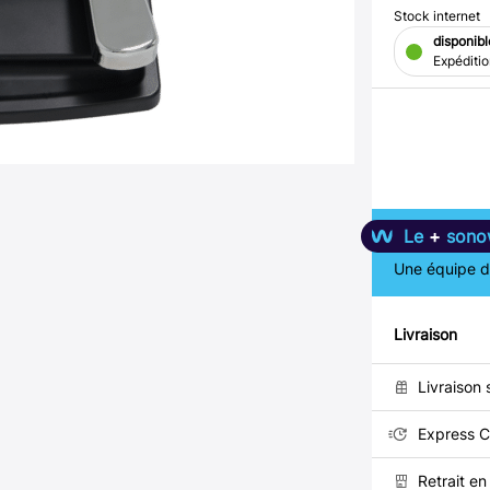
Stock internet
disponibl
Expéditi
Le
+
sono
Une équipe de
Livraison
Livraison 
Express C
Retrait e