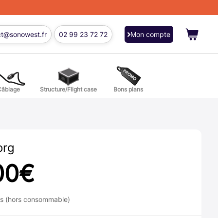
ct@sonowest.fr
02 99 23 72 72
Mon compte
Câblage
Structure/Flight case
Bons plans
ions
res batterie et percussion
org
00
€
ns (hors consommable)