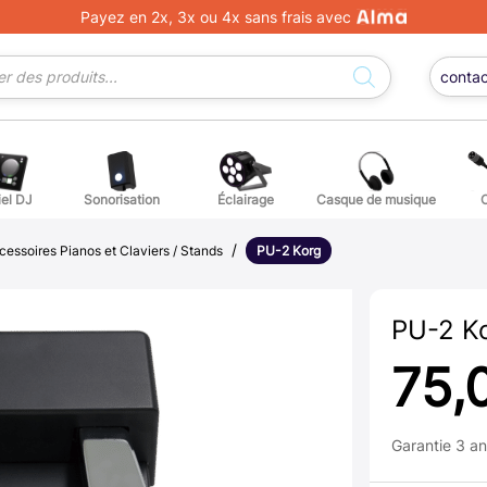
Payez en 2x, 3x ou 4x sans frais avec
conta
iel DJ
Sonorisation
Éclairage
Casque de musique
/
ge DJ
ffets voix
Percuss
cessoires Pianos et Claviers / Stands
PU-2 Korg
ordes autres instruments
Accessoi
PU-2 K
erchandising
75,
ièces détachées pour guitares et basses
Garantie 3 a
atteries