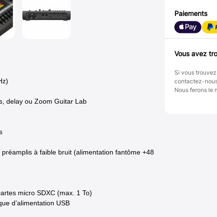
Paiements
Vous avez tro
Si vous trouvez
Hz)
contactez-nou
Nous ferons le 
us, delay ou Zoom Guitar Lab
s
réamplis à faible bruit (alimentation fantôme +48
cartes micro SDXC (max. 1 To)
nque d’alimentation USB