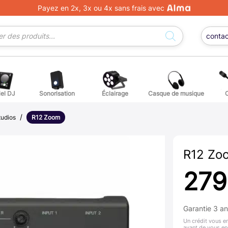
Payez en 2x, 3x ou 4x sans frais avec
conta
iel DJ
Sonorisation
Éclairage
Casque de musique
/
ge DJ
ffets voix
Percuss
tudios
R12 Zoom
ordes autres instruments
Accessoi
R12 Zo
erchandising
279
ièces détachées pour guitares et basses
Garantie 3 a
atteries
Un crédit vous e
avant de vous en