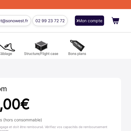
ct@sonowest.fr
02 99 23 72 72
Mon compte
Câblage
Structure/Flight case
Bons plans
ions
res batterie et percussion
om
,00
€
ns (hors consommable)
ngage et doit être remboursé. Vérifiez vos capacités de remboursement
gager.