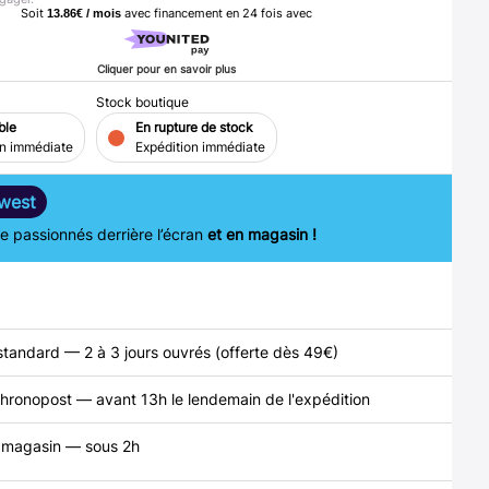
Soit
avec financement en
24
fois avec
13.86€ / mois
Cliquer pour en savoir plus
Stock boutique
ble
En rupture de stock
on immédiate
Expédition immédiate
west
 passionnés derrière l’écran
et en magasin !
standard — 2 à 3 jours ouvrés (offerte dès 49€)
hronopost — avant 13h le lendemain de l'expédition
n magasin — sous 2h