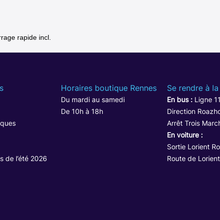
age rapide incl.
s
Horaires boutique Rennes
Se rendre à la
Du mardi au samedi
En bus :
Ligne 1
De 10h à 18h
Direction Roazho
iques
Arrêt Trois Marc
En voiture :
Sortie Lorient R
s de l’été 2026
Route de Lorient