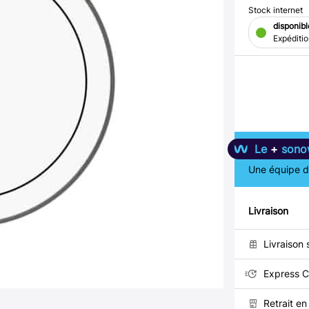
Stock internet
disponibl
Expéditi
Le
+
sono
Une équipe de
Livraison
Livraison 
Express C
Retrait e