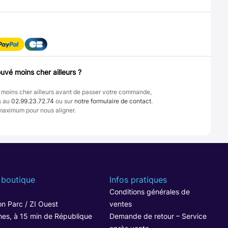
uvé moins cher ailleurs ?
 moins cher ailleurs avant de passer votre commande,
s au
02.99.23.72.74
ou sur
notre formulaire de contact
.
maximum pour nous aligner.
 boutique
Infos pratiques
1
Conditions générales de
n Parc / ZI Ouest
ventes
hes, à 15 min de République
Demande de retour – Service