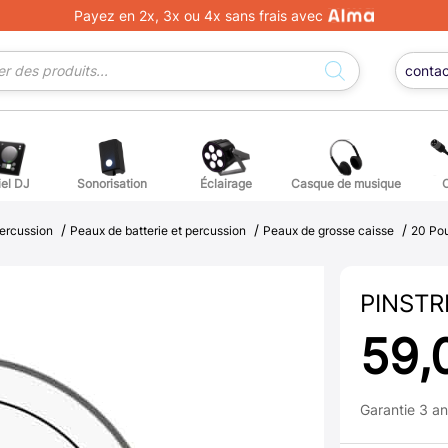
Payez en 2x, 3x ou 4x sans frais avec
conta
iel DJ
Sonorisation
Éclairage
Casque de musique
/
/
/
ge DJ
ffets voix
Percuss
percussion
Peaux de batterie et percussion
Peaux de grosse caisse
20 Po
ordes autres instruments
Accessoi
PINSTR
erchandising
59,
ièces détachées pour guitares et basses
Garantie 3 a
atteries