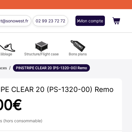
ct@sonowest.fr
02 99 23 72 72
Mon compte
Câblage
Structure/Flight case
Bons plans
/
ions
uces
PINSTRIPE CLEAR 20 (PS-1320-00) Remo
res batterie et percussion
IPE CLEAR 20 (PS-1320-00) Remo
00
€
ns (hors consommable)