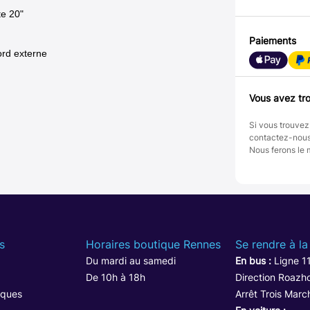
te 20"
Paiements
ord externe
Vous avez tro
Si vous trouvez
contactez-nou
Nous ferons le 
s
Horaires boutique Rennes
Se rendre à la
Du mardi au samedi
En bus :
Ligne 1
De 10h à 18h
Direction Roazho
iques
Arrêt Trois Marc