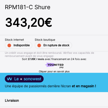
RPM181-C Shure
343,20
€
Stock internet
Stock boutique
Indisponible
En rupture de stock
Un crédit vous engage et doit être remboursé. Vérifiez vos capacités de
remboursement avant de vous engager.
Soit
avec financement en
24
fois avec
17.05€ / mois
Cliquer pour en savoir plus
Le
+
sonowest
Une équipe de passionnés derrière l’écran
et en magasin !
Livraison