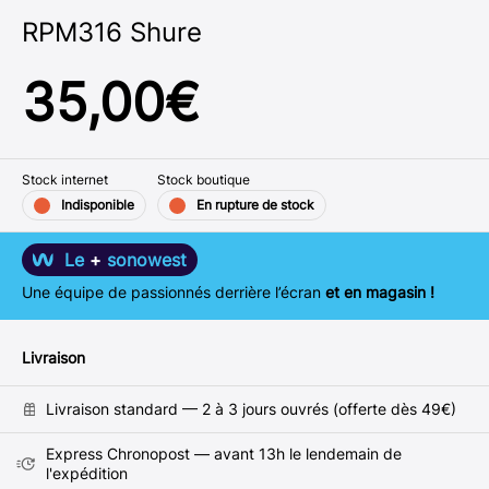
RPM316 Shure
35,00
€
Stock internet
Stock boutique
Indisponible
En rupture de stock
Le
+
sonowest
Une équipe de passionnés derrière l’écran
et en magasin !
Livraison
Livraison standard — 2 à 3 jours ouvrés (offerte dès 49€)
Express Chronopost — avant 13h le lendemain de
l'expédition