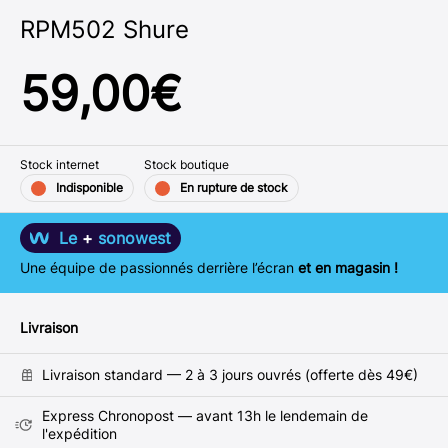
RPM502 Shure
59,00
€
Stock internet
Stock boutique
Indisponible
En rupture de stock
Le
+
sonowest
Une équipe de passionnés derrière l’écran
et en magasin !
Livraison
Livraison standard — 2 à 3 jours ouvrés (offerte dès 49€)
Express Chronopost — avant 13h le lendemain de
l'expédition