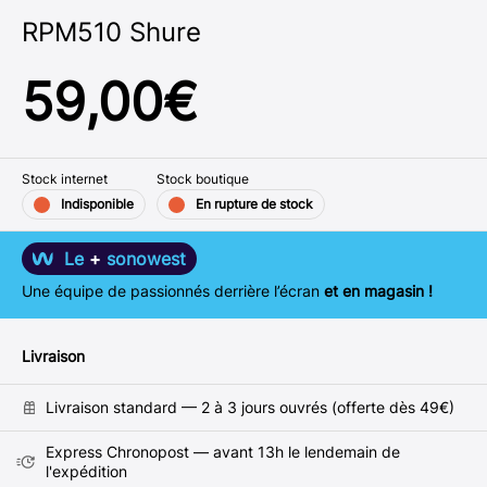
RPM510 Shure
59,00
€
Stock internet
Stock boutique
Indisponible
En rupture de stock
Le
+
sonowest
Une équipe de passionnés derrière l’écran
et en magasin !
Livraison
Livraison standard — 2 à 3 jours ouvrés (offerte dès 49€)
Express Chronopost — avant 13h le lendemain de
l'expédition