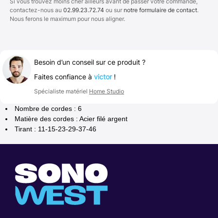
Si vous trouvez moins cher ailleurs avant de passer votre commande,
contactez-nous au
02.99.23.72.74
ou sur
notre formulaire de contact
.
Nous ferons le maximum pour nous aligner.
Besoin d’un conseil sur ce produit ?
Faites confiance à
victor
!
Spécialiste matériel
Home Studio
Nombre de cordes : 6
Matière des cordes : Acier filé argent
Tirant : 11-15-23-29-37-46