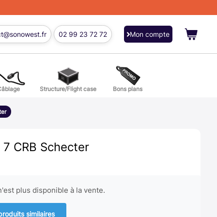
ct@sonowest.fr
02 99 23 72 72
Mon compte
Câblage
Structure/Flight case
Bons plans
ions
er
res batterie et percussion
7 CRB Schecter
'est plus disponible à la vente.
produits similaires