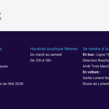
S
S
s
Horaires boutique Rennes
Se rendre à la
Du mardi au samedi
En bus :
Ligne 1
De 10h à 18h
Direction Roazho
iques
Arrêt Trois Marc
En voiture :
Sortie Lorient R
s de l’été 2026
Route de Lorient