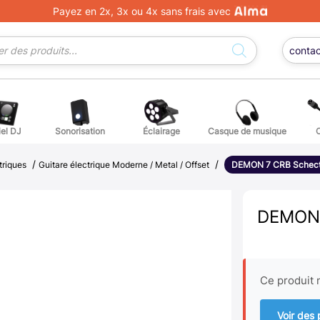
Payez en 2x, 3x ou 4x sans frais avec
conta
iel DJ
Sonorisation
Éclairage
Casque de musique
/
/
ge DJ
ffets voix
Percuss
triques
Guitare électrique Moderne / Metal / Offset
DEMON 7 CRB Schect
ordes autres instruments
Accessoi
DEMON 
erchandising
ièces détachées pour guitares et basses
Ce produit n
atteries
Voir des 