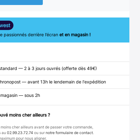
west
 passionnés derrière l’écran
et en magasin !
standard — 2 à 3 jours ouvrés (offerte dès 49€)
hronopost — avant 13h le lendemain de l'expédition
n magasin — sous 2h
uvé moins cher ailleurs ?
 moins cher ailleurs avant de passer votre commande,
s au
02.99.23.72.74
ou sur
notre formulaire de contact
.
maximum pour nous aligner.