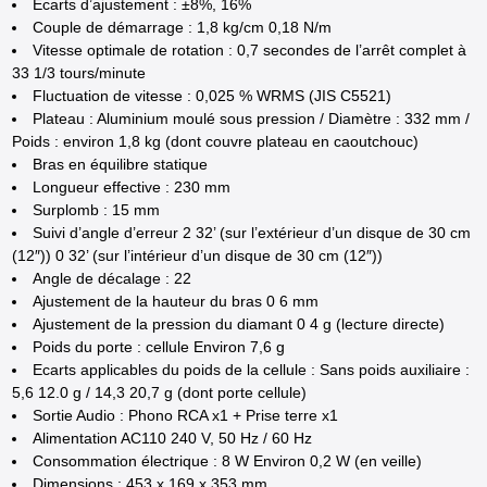
Ecarts d’ajustement : ±8%, 16%
Couple de démarrage : 1,8 kg/cm 0,18 N/m
Vitesse optimale de rotation : 0,7 secondes de l’arrêt complet à
33 1/3 tours/minute
Fluctuation de vitesse : 0,025 % WRMS (JIS C5521)
Plateau : Aluminium moulé sous pression / Diamètre : 332 mm /
Poids : environ 1,8 kg (dont couvre plateau en caoutchouc)
Bras en équilibre statique
Longueur effective : 230 mm
Surplomb : 15 mm
Suivi d’angle d’erreur 2 32’ (sur l’extérieur d’un disque de 30 cm
(12″)) 0 32’ (sur l’intérieur d’un disque de 30 cm (12″))
Angle de décalage : 22
Ajustement de la hauteur du bras 0 6 mm
Ajustement de la pression du diamant 0 4 g (lecture directe)
Poids du porte : cellule Environ 7,6 g
Ecarts applicables du poids de la cellule : Sans poids auxiliaire :
5,6 12.0 g / 14,3 20,7 g (dont porte cellule)
Sortie Audio : Phono RCA x1 + Prise terre x1
Alimentation AC110 240 V, 50 Hz / 60 Hz
Consommation électrique : 8 W Environ 0,2 W (en veille)
Dimensions : 453 x 169 x 353 mm