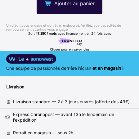
Ajouter au panier
Un crédit vous engage et doit être remboursé. Vérifiez vos capacités de
remboursement avant de vous engager.
Soit
avec financement en
24
fois avec
47.15€ / mois
Cliquer pour en savoir plus
Le
+
sonowest
Une équipe de passionnés derrière l’écran
et en magasin !
Livraison
Livraison standard — 2 à 3 jours ouvrés (offerte dès 49€)
Express Chronopost — avant 13h le lendemain de
l'expédition
Retrait en magasin — sous 2h