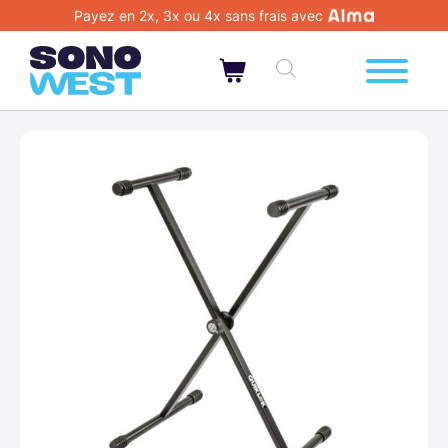
Payez en 2x, 3x ou 4x sans frais avec