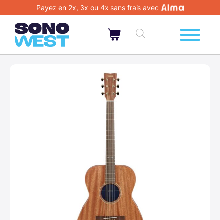
Payez en 2x, 3x ou 4x sans frais avec