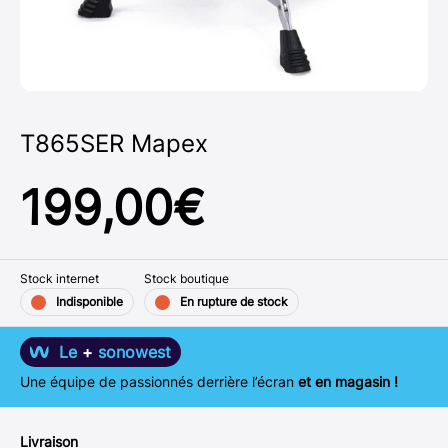
T865SER Mapex
199,00
€
Stock internet
Stock boutique
Indisponible
En rupture de stock
Le
+
sonowest
Une équipe de passionnés derrière l’écran
et en magasin !
Livraison