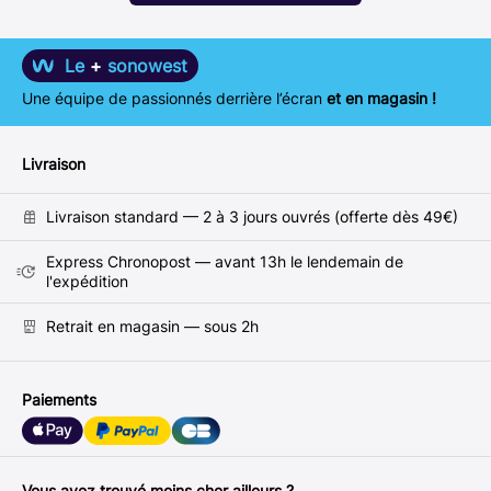
Le
+
sonowest
Une équipe de passionnés derrière l’écran
et en magasin !
Livraison
Livraison standard — 2 à 3 jours ouvrés (offerte dès 49€)
Express Chronopost — avant 13h le lendemain de
l'expédition
Retrait en magasin — sous 2h
Paiements
Vous avez trouvé moins cher ailleurs ?