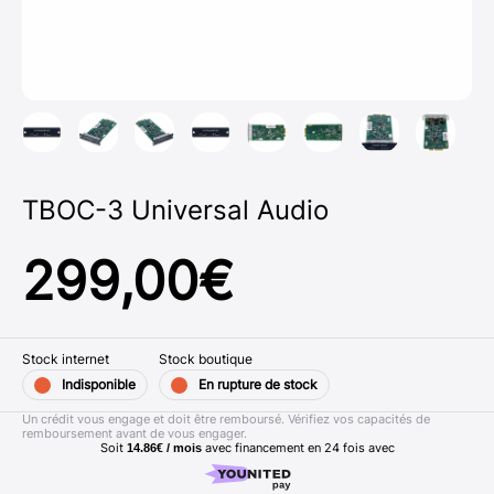
TBOC-3 Universal Audio
299,00
€
Stock internet
Stock boutique
Indisponible
En rupture de stock
Un crédit vous engage et doit être remboursé. Vérifiez vos capacités de
remboursement avant de vous engager.
Soit
avec financement en
24
fois avec
14.86€ / mois