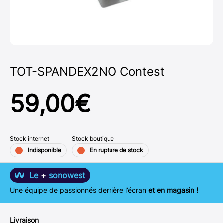
TOT-SPANDEX2NO Contest
59,00
€
Stock internet
Stock boutique
Indisponible
En rupture de stock
Le
+
sonowest
Une équipe de passionnés derrière l’écran
et en magasin !
Livraison