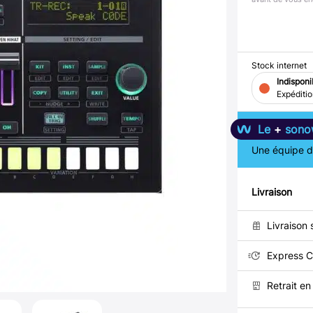
Stock internet
Indisponi
Expéditi
Le
+
sono
Une équipe de
Livraison
Livraison 
Express C
Retrait e