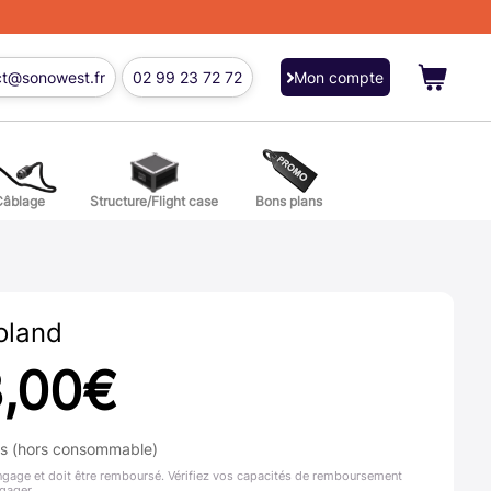
ct@sonowest.fr
02 99 23 72 72
Mon compte
Câblage
Structure/Flight case
Bons plans
ions
res batterie et percussion
oland
,00
€
ns (hors consommable)
ngage et doit être remboursé. Vérifiez vos capacités de remboursement
gager.