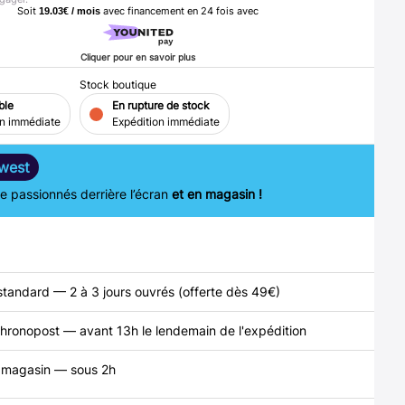
Soit
avec financement en
24
fois avec
19.03€ / mois
Cliquer pour en savoir plus
Stock boutique
ble
En rupture de stock
on immédiate
Expédition immédiate
west
 passionnés derrière l’écran
et en magasin !
standard — 2 à 3 jours ouvrés (offerte dès 49€)
hronopost — avant 13h le lendemain de l'expédition
n magasin — sous 2h