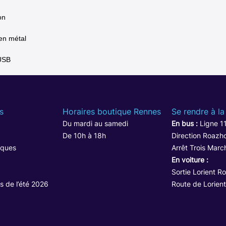
on
en métal
 USB
s
Horaires boutique Rennes
Se rendre à la
Du mardi au samedi
En bus :
Ligne 1
De 10h à 18h
Direction Roazho
iques
Arrêt Trois Marc
En voiture :
Sortie Lorient R
s de l’été 2026
Route de Lorient