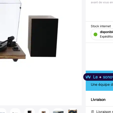
avant de vous en
Stock internet
disponibl
Expéditi
Le
+
sono
Une équipe de
Livraison
Livraison 