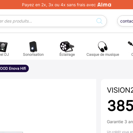
Payez en 2x, 3x ou 4x sans frais avec
conta
iel DJ
Sonorisation
Éclairage
Casque de musique
ge DJ
ffets voix
Percuss
OOD Enova Hifi
ordes autres instruments
Accessoi
VISION
erchandising
385
ièces détachées pour guitares et basses
Garantie 3 a
atteries
Un crédit vous e