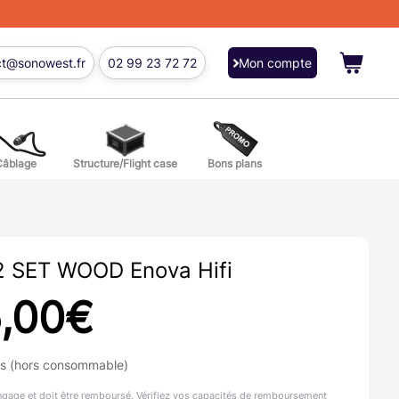
ct@sonowest.fr
02 99 23 72 72
Mon compte
Câblage
Structure/Flight case
Bons plans
ions
res batterie et percussion
2 SET WOOD Enova Hifi
,00
€
ns (hors consommable)
ngage et doit être remboursé. Vérifiez vos capacités de remboursement