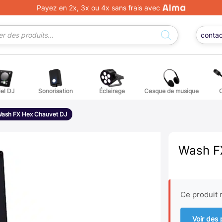
Payez en 2x, 3x ou 4x sans frais avec
conta
iel DJ
Sonorisation
Éclairage
Casque de musique
ge DJ
ffets voix
Percuss
ash FX Hex Chauvet DJ
ordes autres instruments
Accessoi
Wash F
erchandising
ièces détachées pour guitares et basses
Ce produit n
atteries
Voir des 