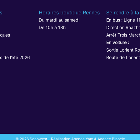
s
Horaires boutique Rennes
Se rendre à la
Du mardi au samedi
En bus :
Ligne 1
De 10h à 18h
Direction Roazho
iques
Arrêt Trois Marc
En voiture :
Sortie Lorient R
s de l’été 2026
Route de Lorient
© 2026 Sonowest - Réalisation Agence Yam & Agence Binocle