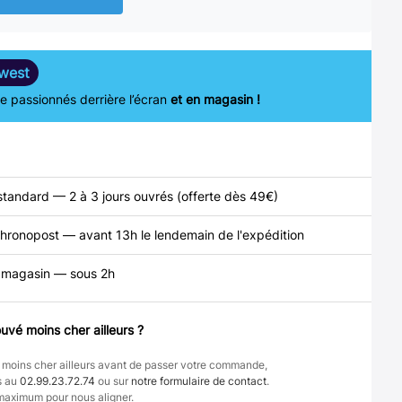
west
 passionnés derrière l’écran
et en magasin !
standard — 2 à 3 jours ouvrés (offerte dès 49€)
hronopost — avant 13h le lendemain de l'expédition
n magasin — sous 2h
uvé moins cher ailleurs ?
 moins cher ailleurs avant de passer votre commande,
s au
02.99.23.72.74
ou sur
notre formulaire de contact
.
maximum pour nous aligner.