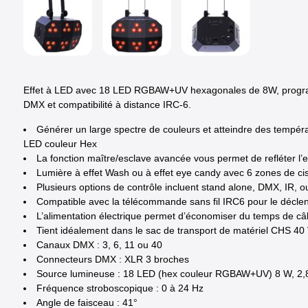
Effet à LED avec 18 LED RGBAW+UV hexagonales de 8W, program
DMX et compatibilité à distance IRC-6.
Générer un large spectre de couleurs et atteindre des tempér
LED couleur Hex
La fonction maître/esclave avancée vous permet de refléter l’ef
Lumière à effet Wash ou à effet eye candy avec 6 zones de ci
Plusieurs options de contrôle incluent stand alone, DMX, IR, o
Compatible avec la télécommande sans fil IRC6 pour le déclen
L’alimentation électrique permet d’économiser du temps de câ
Tient idéalement dans le sac de transport de matériel CHS 40
Canaux DMX : 3, 6, 11 ou 40
Connecteurs DMX : XLR 3 broches
Source lumineuse : 18 LED (hex couleur RGBAW+UV) 8 W, 2,8
Fréquence stroboscopique : 0 à 24 Hz
Angle de faisceau : 41°