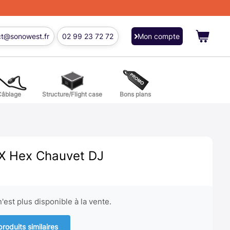
ct@sonowest.fr
02 99 23 72 72
Mon compte
Câblage
Structure/Flight case
Bons plans
ions
res batterie et percussion
X Hex Chauvet DJ
'est plus disponible à la vente.
produits similaires