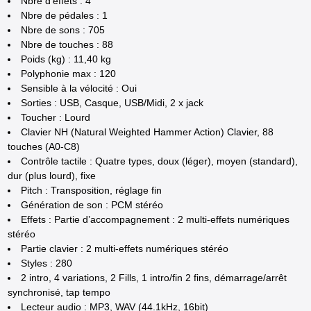
Nbre d’effets : 4
Nbre de pédales : 1
Nbre de sons : 705
Nbre de touches : 88
Poids (kg) : 11,40 kg
Polyphonie max : 120
Sensible à la vélocité : Oui
Sorties : USB, Casque, USB/Midi, 2 x jack
Toucher : Lourd
Clavier NH (Natural Weighted Hammer Action) Clavier, 88
touches (A0-C8)
Contrôle tactile : Quatre types, doux (léger), moyen (standard),
dur (plus lourd), fixe
Pitch : Transposition, réglage fin
Génération de son : PCM stéréo
Effets : Partie d’accompagnement : 2 multi-effets numériques
stéréo
Partie clavier : 2 multi-effets numériques stéréo
Styles : 280
2 intro, 4 variations, 2 Fills, 1 intro/fin 2 fins, démarrage/arrêt
synchronisé, tap tempo
Lecteur audio : MP3, WAV (44.1kHz, 16bit)