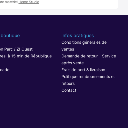
ste matériel
Home Studio
 boutique
Infos pratiques
1
Conditions générales de
n Parc / ZI Ouest
ventes
hes, à 15 min de République
Demande de retour – Service
après vente
ocade
Frais de port & livraison
Politique remboursements et
retours
Contact