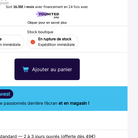
gager.
Soit
avec financement en
24
fois avec
16.35€ / mois
Cliquer pour en savoir plus
Stock boutique
e
En rupture de stock
on immédiate
Expédition immédiate
Ajouter au panier
west
 passionnés derrière l’écran
et en magasin !
standard — 2 à 3 jours ouvrés (offerte dès 49€)