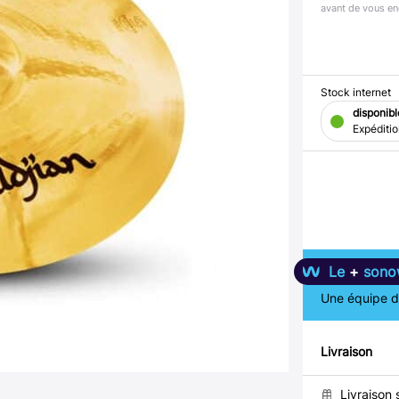
avant de vous en
Stock internet
disponibl
Expéditi
Le
+
sono
Une équipe de
Livraison
Livraison 