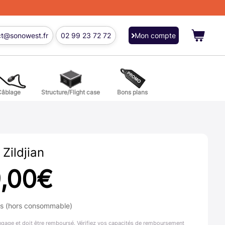
ct@sonowest.fr
02 99 23 72 72
Mon compte
Câblage
Structure/Flight case
Bons plans
ions
res batterie et percussion
Zildjian
,00
€
ns (hors consommable)
ngage et doit être remboursé. Vérifiez vos capacités de remboursement