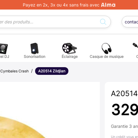
Payez en 2x, 3x ou 4x sans frais avec
conta
iel DJ
Sonorisation
Éclairage
Casque de musique
/
/
ge DJ
ffets voix
Percuss
Cymbales Crash
A20514 Zildjian
ordes autres instruments
Accessoi
A20514 
erchandising
329
ièces détachées pour guitares et basses
Garantie 3 a
atteries
Un crédit vous e