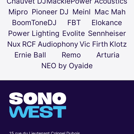
Chauvet DJ
Mackie
Power Acoustics
Mipro
Pioneer DJ
Meinl
Mac Mah
BoomToneDJ
FBT
Elokance
Power Lighting
Evolite
Sennheiser
Nux
RCF
Audiophony
Vic Firth
Klotz
Ernie Ball
Remo
Arturia
NEO by Oyaide
15 rue du Lieutenant Colonel Dubois