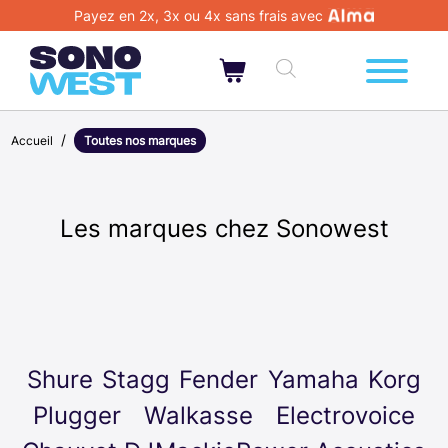
Payez en 2x, 3x ou 4x sans frais avec
/
Accueil
Toutes nos marques
Les marques chez Sonowest
Shure
Stagg
Fender
Yamaha
Korg
Plugger
Walkasse
Electrovoice