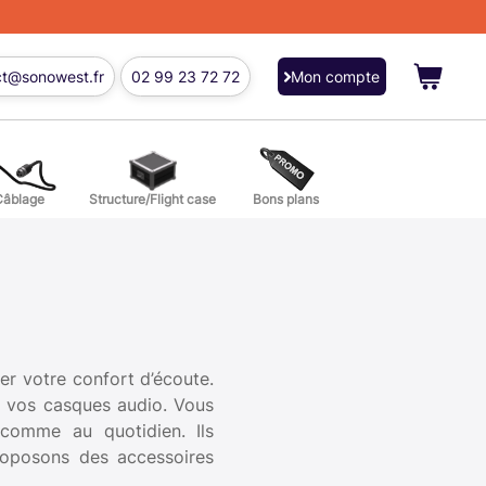
ct@sonowest.fr
02 99 23 72 72
Mon compte
Câblage
Structure/Flight case
Bons plans
ions
res batterie et percussion
er votre confort d’écoute.
de vos casques audio. Vous
 comme au quotidien. Ils
proposons des accessoires