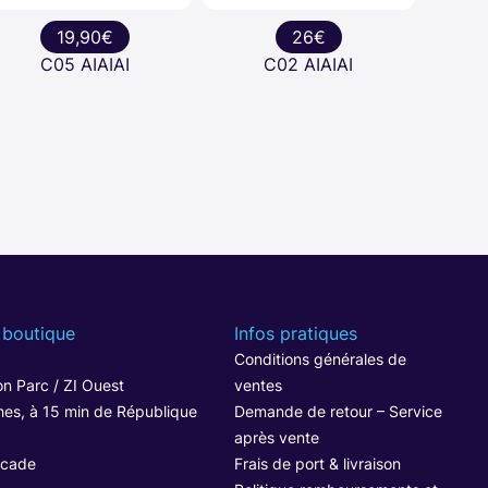
19,90€
26€
C05 AIAIAI
C02 AIAIAI
 boutique
Infos pratiques
1
Conditions générales de
n Parc / ZI Ouest
ventes
hes, à 15 min de République
Demande de retour – Service
après vente
ocade
Frais de port & livraison