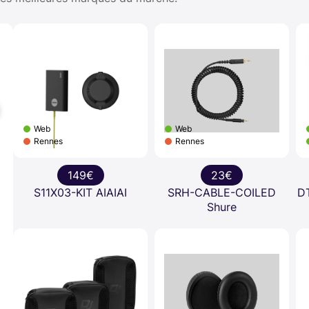
Web
Web
Rennes
Rennes
149€
23€
S11X03-KIT AIAIAI
SRH-CABLE-COILED
D
Shure