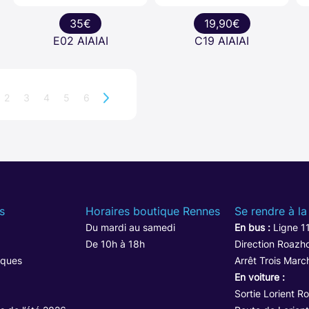
35€
19,90€
E02 AIAIAI
C19 AIAIAI
2
3
4
5
6
s
Horaires boutique Rennes
Se rendre à la
Du mardi au samedi
En bus :
Ligne 1
De 10h à 18h
Direction Roazho
iques
Arrêt Trois Marc
En voiture :
Sortie Lorient R