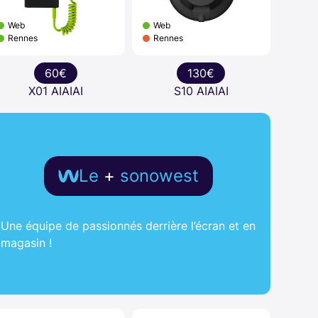
Web
Web
Rennes
Rennes
60€
130€
X01 AIAIAI
S10 AIAIAI
Le
+
sonowest
Une équipe de passionnés derrière l’écran et en
magasin !