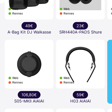
Web
Web
Rennes
Rennes
49€
23€
A-Bag Kit DJ Walkasse
SRH440A-PADS Shure
Web
Web
Rennes
Rennes
106,80€
59€
S05-MKII AIAIAI
H03 AIAIAI