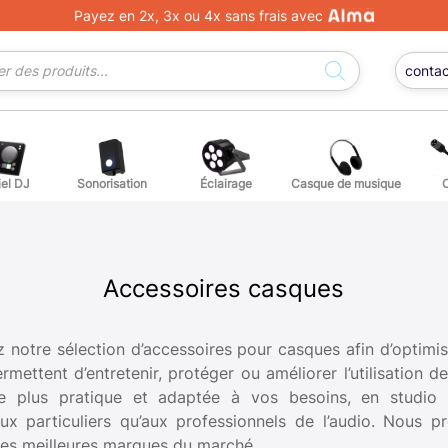
Payez en 2x, 3x ou 4x sans frais avec
conta
iel DJ
Sonorisation
Éclairage
Casque de musique
ge DJ
ffets voix
Percuss
ordes autres instruments
Accessoi
Accessoires casques
erchandising
notre sélection d’accessoires pour casques afin d’optimis
ettent d’entretenir, protéger ou améliorer l’utilisation 
ièces détachées pour guitares et basses
ce plus pratique et adaptée à vos besoins, en studio
ux particuliers qu’aux professionnels de l’audio. Nous 
atteries
 des meilleures marques du marché.