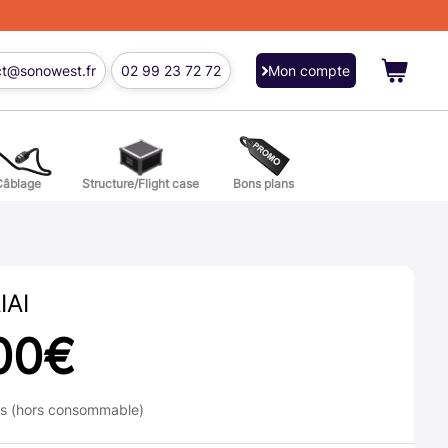
ct@sonowest.fr
02 99 23 72 72
Mon compte
Câblage
Structure/Flight case
Bons plans
ions
res batterie et percussion
IAI
00
€
ns (hors consommable)