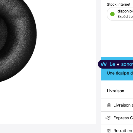
Stock internet
disponibl
Expéditi
Le
+
sono
Une équipe de
Livraison
Livraison 
Express C
Retrait e