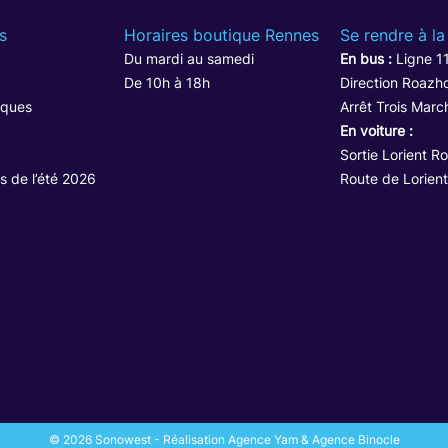
s
Horaires boutique Rennes
Se rendre à la
Du mardi au samedi
En bus :
Ligne 1
De 10h à 18h
Direction Roazho
iques
Arrêt Trois Marc
En voiture :
Sortie Lorient R
s de l’été 2026
Route de Lorient
© 2026 Sonowest - Réalisation Agence Yam & Agence Binocle