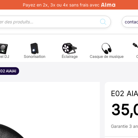
Payez en 2x, 3x ou 4x sans frais avec
conta
iel DJ
Sonorisation
Éclairage
Casque de musique
ge DJ
ffets voix
Percuss
02 AIAIAI
ordes autres instruments
Accessoi
E02 AIA
erchandising
35,
ièces détachées pour guitares et basses
Garantie 3 a
atteries