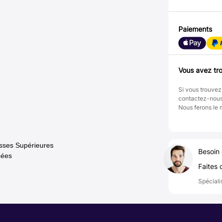
Paiements
Vous avez tro
Si vous trouvez
contactez-nou
Nous ferons le 
asses Supérieures
Besoin 
cées
Faites 
Spéciali