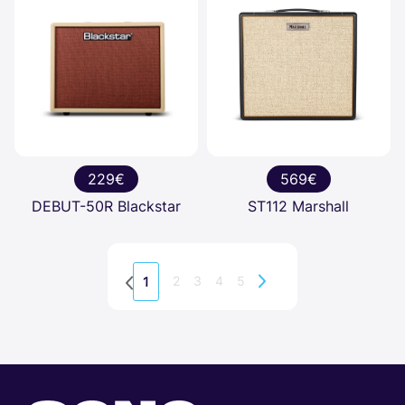
229€
569€
DEBUT-50R Blackstar
ST112 Marshall
2
3
4
5
1