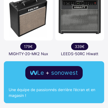
179€
339€
MIGHTY-20-MK2 Nux
LEEDS-50RC Hiwatt
Le
+
sonowest
Une équipe de passionnés derrière l’écran et en
magasin !