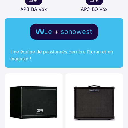
49€
49€
AP3-BA Vox
AP3-BQ Vox
Le
+
sonowest
Une équipe de passionnés derrière l’écran et en
magasin !