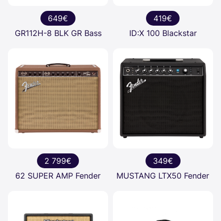
649€
419€
GR112H-8 BLK GR Bass
ID:X 100 Blackstar
2 799€
349€
62 SUPER AMP Fender
MUSTANG LTX50 Fender