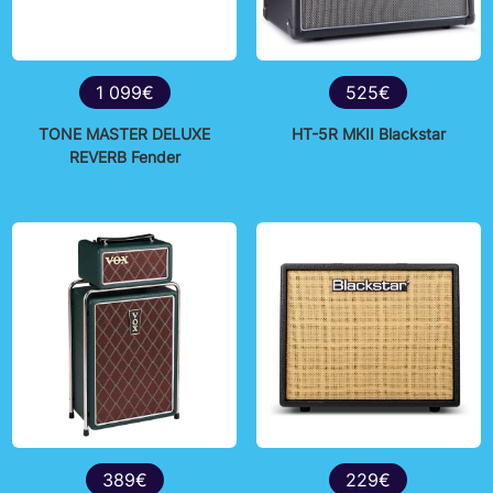
1 099€
525€
TONE MASTER DELUXE
HT-5R MKII Blackstar
REVERB Fender
389€
229€