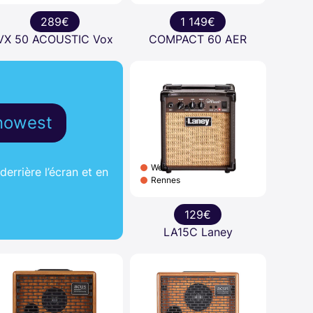
289€
1 149€
VX 50 ACOUSTIC Vox
COMPACT 60 AER
nowest
Web
errière l’écran et en
Rennes
129€
LA15C Laney