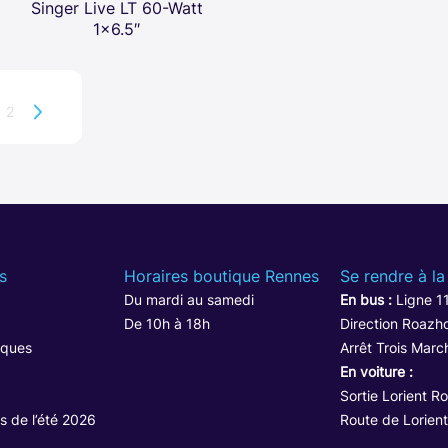
Singer Live LT 60-Watt
1×6.5″
2
s
Horaires boutique Rennes
Se rendre à la
Du mardi au samedi
En bus :
Ligne 1
De 10h à 18h
Direction Roazho
iques
Arrêt Trois Marc
En voiture :
Sortie Lorient R
s de l’été 2026
Route de Lorient