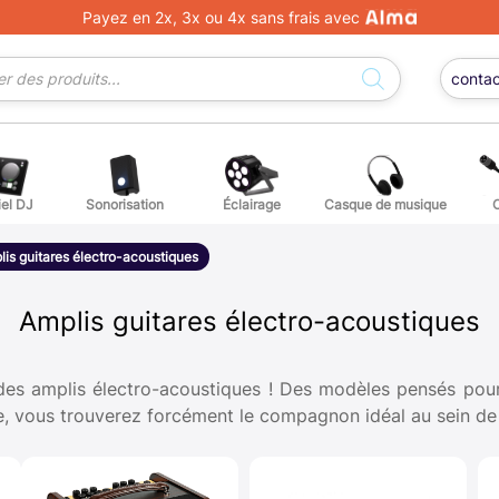
Payez en 2x, 3x ou 4x sans frais avec
conta
iel DJ
Sonorisation
Éclairage
Casque de musique
ge DJ
ffets voix
Percuss
is guitares électro-acoustiques
ordes autres instruments
Accessoi
Amplis guitares électro-acoustiques
erchandising
 des amplis électro-acoustiques ! Des modèles pensés pour
e, vous trouverez forcément le compagnon idéal au sein de 
ièces détachées pour guitares et basses
atteries