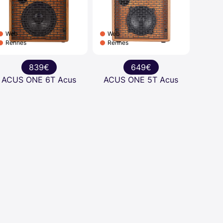
Web
Web
Rennes
Rennes
839€
649€
ACUS ONE 6T Acus
ACUS ONE 5T Acus