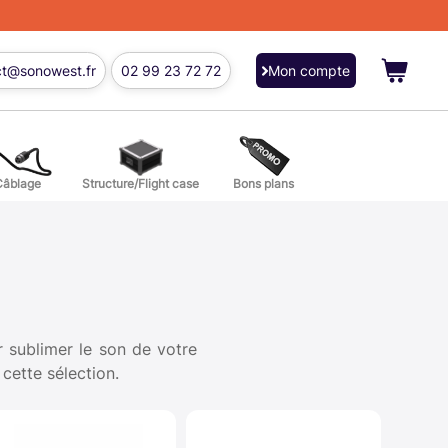
ct@sonowest.fr
02 99 23 72 72
Mon compte
Câblage
Structure/Flight case
Bons plans
ions
res batterie et percussion
 sublimer le son de votre
cette sélection.