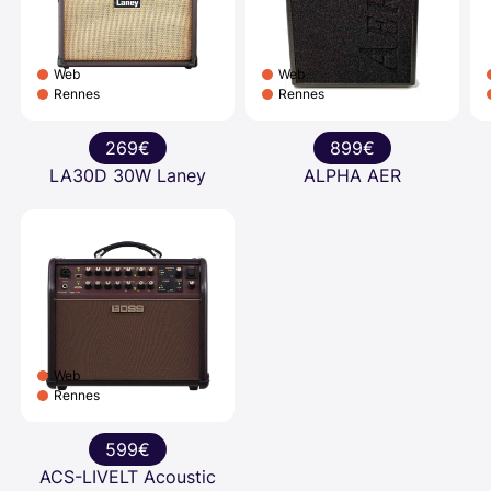
Web
Web
Rennes
Rennes
269€
899€
LA30D 30W Laney
ALPHA AER
Web
Rennes
599€
ACS-LIVELT Acoustic