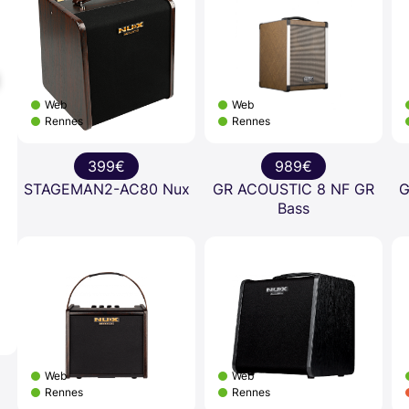
Web
Web
Rennes
Rennes
399€
989€
STAGEMAN2-AC80 Nux
GR ACOUSTIC 8 NF GR
G
Bass
Web
Web
Rennes
Rennes