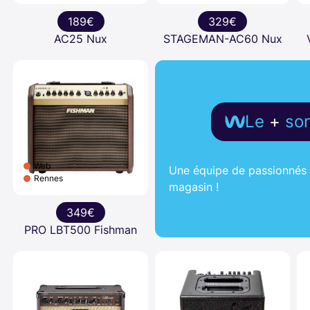
189€
329€
AC25 Nux
STAGEMAN-AC60 Nux
Le
+
so
Web
Une équipe de passionnés d
Rennes
magasin !
349€
PRO LBT500 Fishman