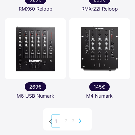
RMX60 Reloop
RMX-22I Reloop
269€
145€
M6 USB Numark
M4 Numark
2
3
1