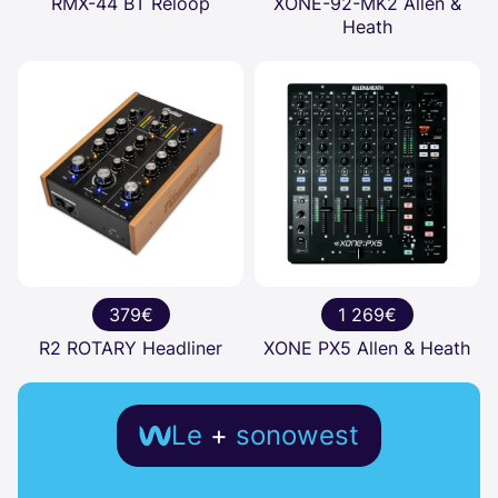
RMX-44 BT Reloop
XONE-92-MK2 Allen &
Heath
379€
1 269€
R2 ROTARY Headliner
XONE PX5 Allen & Heath
Le
+
sonowest