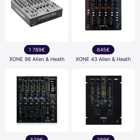
1 789€
645€
XONE 96 Allen & Heath
XONE 43 Allen & Heath
529€
269€