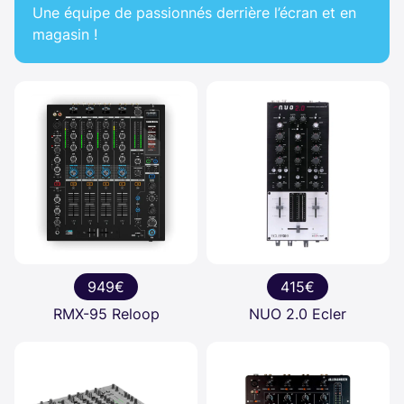
Une équipe de passionnés derrière l’écran et en
magasin !
949€
415€
RMX-95 Reloop
NUO 2.0 Ecler