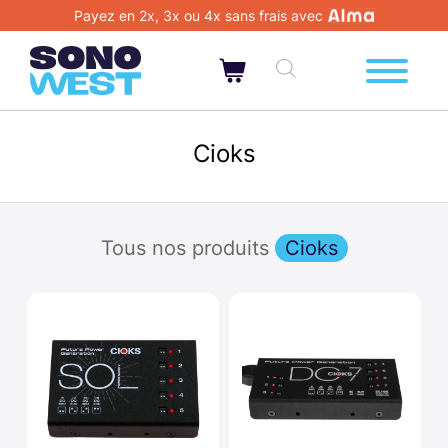
Payez en 2x, 3x ou 4x sans frais avec
Cioks
Tous nos produits
Cioks