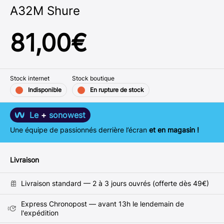
A32M Shure
81,00
€
Stock internet
Stock boutique
Indisponible
En rupture de stock
Le
+
sonowest
Une équipe de passionnés derrière l’écran
et en magasin !
Livraison
Livraison standard — 2 à 3 jours ouvrés (offerte dès 49€)
Express Chronopost — avant 13h le lendemain de
l'expédition