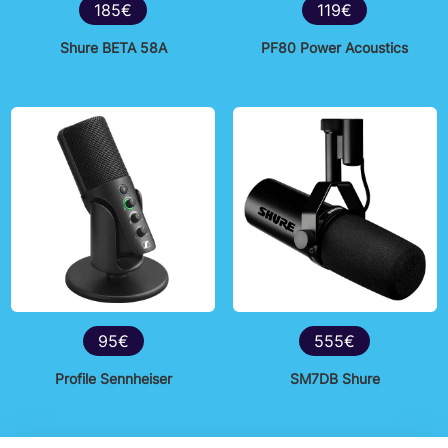
185€
119€
Shure BETA 58A
PF80 Power Acoustics
95€
555€
Profile Sennheiser
SM7DB Shure