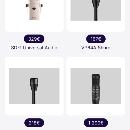
329€
167€
SD-1 Universal Audio
VP64A Shure
218€
1 290€