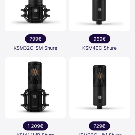
799€
969€
KSM32C-SM Shure
KSM40C Shure
1 209€
729€
KSM44MP Shure
KSM32C-HM Shure