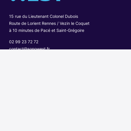
15 rue du Lieutenant Colonel Dubois
Route de Lorient Rennes / Vezin le Coquet
à 10 minutes de Pacé et Saint-Grégoire
02 99 23 72 72
contact@sonowest.fr
Nos produits
Guitares
Matériel DJ
Pianos numériques
Home Studio
Basses
Les bons plans de l’été 2026
Horaires boutique Rennes
Du mardi au samedi
De 10h à 18h
Se rendre à la boutique