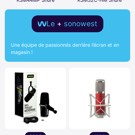
Le
+
sonowest
Une équipe de passionnés derrière l’écran et en
magasin !