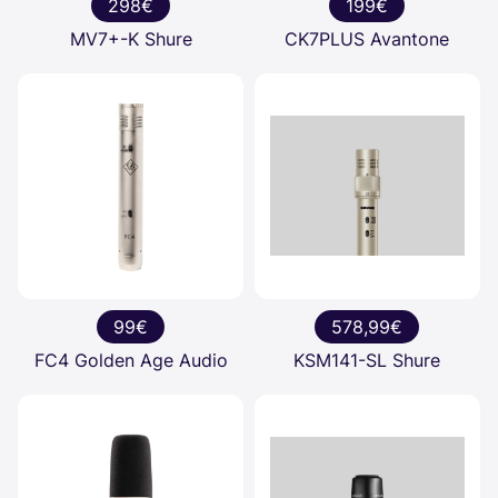
298€
199€
MV7+-K Shure
CK7PLUS Avantone
99€
578,99€
FC4 Golden Age Audio
KSM141-SL Shure