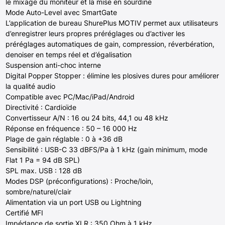
le mixage du moniteur et la mise en sourdine
Mode Auto-Level avec SmartGate
L’application de bureau ShurePlus MOTIV permet aux utilisateurs
d’enregistrer leurs propres préréglages ou d’activer les
préréglages automatiques de gain, compression, réverbération,
denoiser en temps réel et d’égalisation
Suspension anti-choc interne
Digital Popper Stopper : élimine les plosives dures pour améliorer
la qualité audio
Compatible avec PC/Mac/iPad/Android
Directivité : Cardioïde
Convertisseur A/N : 16 ou 24 bits, 44,1 ou 48 kHz
Réponse en fréquence : 50 – 16 000 Hz
Plage de gain réglable : 0 à +36 dB
Sensibilité : USB-C 33 dBFS/Pa à 1 kHz (gain minimum, mode
Flat 1 Pa = 94 dB SPL)
SPL max. USB : 128 dB
Modes DSP (préconfigurations) : Proche/loin,
sombre/naturel/clair
Alimentation via un port USB ou Lightning
Certifié MFI
Impédance de sortie XLR : 350 Ohm à 1 kHz