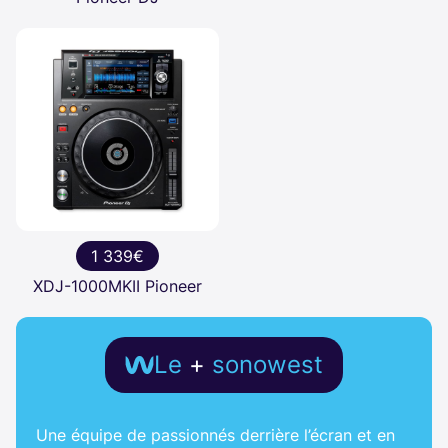
1 339€
XDJ-1000MKII Pioneer
Le
+
sonowest
Une équipe de passionnés derrière l’écran et en