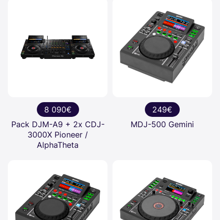
8 090€
249€
Pack DJM-A9 + 2x CDJ-
MDJ-500 Gemini
3000X Pioneer /
AlphaTheta