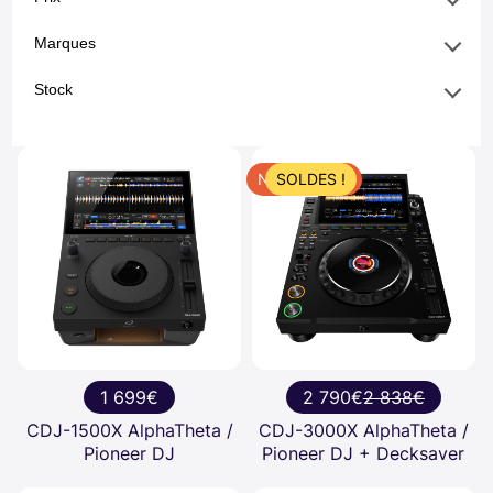
Marques
Stock
NOUVEAUTE
SOLDES !
1 699€
2 790€
2 838€
CDJ-1500X AlphaTheta /
CDJ-3000X AlphaTheta /
Pioneer DJ
Pioneer DJ + Decksaver