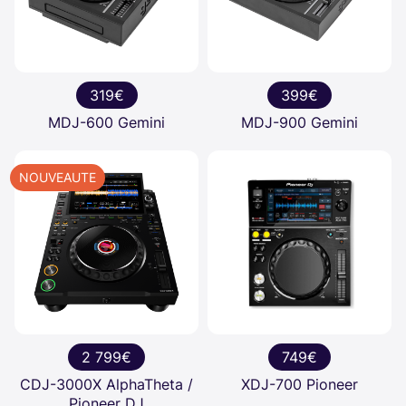
319€
399€
MDJ-600 Gemini
MDJ-900 Gemini
NOUVEAUTE
2 799€
749€
CDJ-3000X AlphaTheta /
XDJ-700 Pioneer
Pioneer DJ