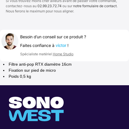
Si vous trouvez moins cher ailleurs avant de passer votre commande,
contactez-nous au
02.99.23.72.74
ou sur
notre formulaire de contact
.
Nous ferons le maximum pour nous aligner.
Besoin d’un conseil sur ce produit ?
Faites confiance à
victor
!
Spécialiste matériel
Home Studio
Filtre anti-pop RTX diamètre 16cm
Fixation sur pied de micro
Poids 0,5 kg