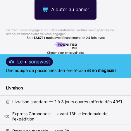
Ajouter au panier
Un crédit vous engage et doit être remboursé. Vérifiez vos capacités de
remboursement avant de vous engager.
Soit
avec financement en
24
fois avec
12.67€ / mois
Cliquer pour en savoir plus
Le
+
sonowest
Une équipe de passionnés derrière l’écran
et en magasin !
Livraison
Livraison standard — 2 à 3 jours ouvrés (offerte dès 49€)
Express Chronopost — avant 13h le lendemain de
l'expédition
Retrait en magasin — sous 2h