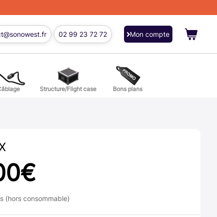
ct@sonowest.fr
02 99 23 72 72
Mon compte
Câblage
Structure/Flight case
Bons plans
ions
res batterie et percussion
X
00
€
ns (hors consommable)