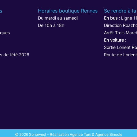
s
Horaires boutique Rennes
Se rendre à la
Du mardi au samedi
En bus :
Ligne 1
De 10h à 18h
Direction Roazho
iques
Arrêt Trois Marc
En voiture :
Sortie Lorient R
s de l’été 2026
Route de Lorient
© 2026 Sonowest - Réalisation Agence Yam & Agence Binocle