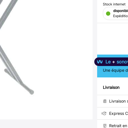
Stock internet
disponibl
Expéditi
Le
+
sono
Une équipe de
Livraison
Livraison 
Express C
Retrait e