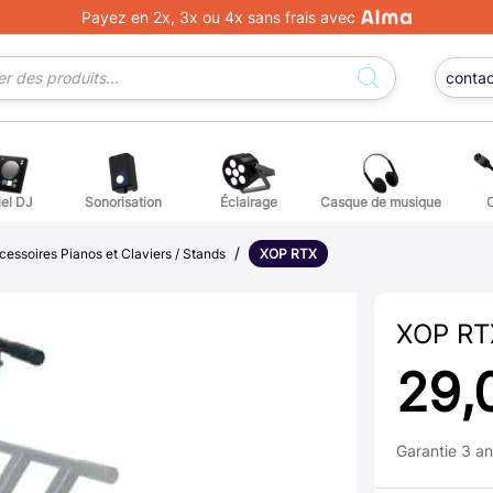
Payez en 2x, 3x ou 4x sans frais avec
conta
iel DJ
Sonorisation
Éclairage
Casque de musique
/
ge DJ
ffets voix
Percuss
cessoires Pianos et Claviers / Stands
XOP RTX
ordes autres instruments
Accessoi
XOP RT
erchandising
29,
ièces détachées pour guitares et basses
Garantie 3 a
atteries