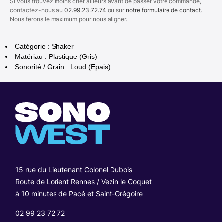
Si vous trouvez moins cher ailleurs avant de passer votre commande,
contactez-nous au
02.99.23.72.74
ou sur
notre formulaire de contact
.
Nous ferons le maximum pour nous aligner.
Catégorie : Shaker
Matériau : Plastique (Gris)
Sonorité / Grain : Loud (Epais)
15 rue du Lieutenant Colonel Dubois
Route de Lorient Rennes / Vezin le Coquet
à 10 minutes de Pacé et Saint-Grégoire
02 99 23 72 72