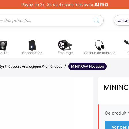
Payez en 2x, 3x ou 4x sans frais avec
conta
iel DJ
Sonorisation
Éclairage
Casque de musique
/
ge DJ
ffets voix
Percuss
Synthétiseurs Analogiques/Numériques
MININOVA Novation
ordes autres instruments
Accessoi
MININO
erchandising
ièces détachées pour guitares et basses
Ce produit n
atteries
Voir des 