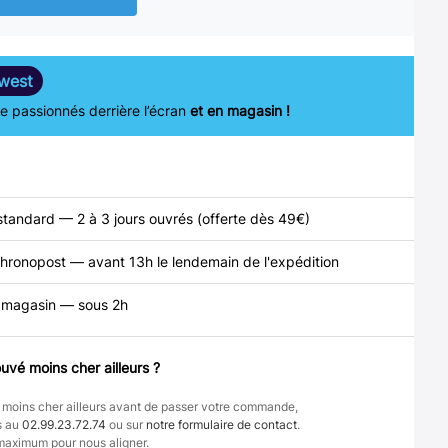
west
 passionnés derrière l’écran
et en magasin !
standard — 2 à 3 jours ouvrés (offerte dès 49€)
hronopost — avant 13h le lendemain de l'expédition
n magasin — sous 2h
uvé moins cher ailleurs ?
 moins cher ailleurs avant de passer votre commande,
s au
02.99.23.72.74
ou sur
notre formulaire de contact
.
maximum pour nous aligner.