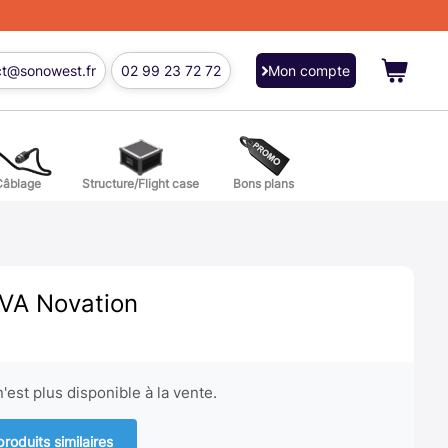
ct@sonowest.fr
02 99 23 72 72
Mon compte
Câblage
Structure/Flight case
Bons plans
ions
res batterie et percussion
VA Novation
'est plus disponible à la vente.
produits similaires