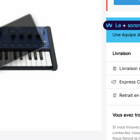
Le
+
sono
Une équipe de
Livraison
Livraison 
Express C
Retrait e
Vous avez tro
Si vous trouvez
contactez-nou
Nous ferons le 