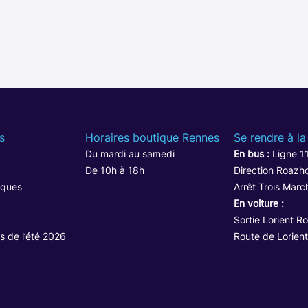
s
Horaires boutique Rennes
Se rendre à la
Du mardi au samedi
En bus :
Ligne 1
De 10h à 18h
Direction Roazho
iques
Arrêt Trois Marc
En voiture :
Sortie Lorient R
s de l’été 2026
Route de Lorient