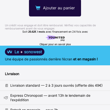
Ajouter au panier
Un crédit vous engage et doit être remboursé. Vérifiez vos capacités de
remboursement avant de vous engager.
Soit
avec financement en
24
fois avec
20.62€ / mois
Cliquer pour en savoir plus
Le
+
sonowest
Une équipe de passionnés derrière l’écran
et en magasin !
Livraison
Livraison standard — 2 à 3 jours ouvrés (offerte dès 49€)
Express Chronopost — avant 13h le lendemain de
l'expédition
Retrait en magasin — sous 2h