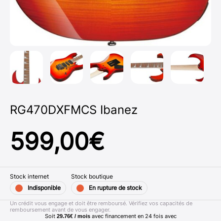
RG470DXFMCS Ibanez
599,00
€
Stock internet
Stock boutique
Indisponible
En rupture de stock
Un crédit vous engage et doit être remboursé. Vérifiez vos capacités de
remboursement avant de vous engager.
Soit
avec financement en
24
fois avec
29.76€ / mois