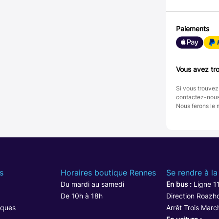
Paiements
Vous avez tro
Si vous trouvez
contactez-nou
Nous ferons le 
s
Horaires boutique Rennes
Se rendre à la
Du mardi au samedi
En bus :
Ligne 1
De 10h à 18h
Direction Roazho
iques
Arrêt Trois Marc