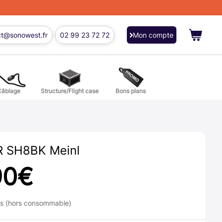
ct@sonowest.fr
02 99 23 72 72
Mon compte
Câblage
Structure/Flight case
Bons plans
ions
res batterie et percussion
 SH8BK Meinl
90
€
ns (hors consommable)