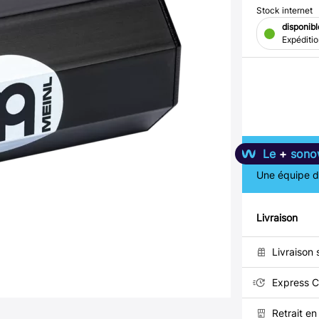
Stock internet
disponibl
Expéditi
Le
+
sono
Une équipe de
Livraison
Livraison 
Express C
Retrait e