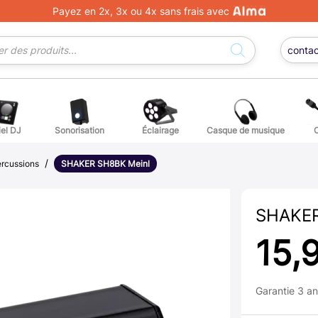
Payez en 2x, 3x ou 4x sans frais avec
conta
iel DJ
Sonorisation
Éclairage
Casque de musique
/
ge DJ
ffets voix
Percuss
ercussions
SHAKER SH8BK Meinl
ordes autres instruments
Accessoi
SHAKER
erchandising
15,
ièces détachées pour guitares et basses
Garantie 3 a
atteries