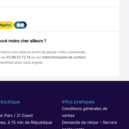
uvé moins cher ailleurs ?
 moins cher ailleurs avant de passer votre commande,
s au
02.99.23.72.74
ou sur
notre formulaire de contact
.
maximum pour nous aligner.
 boutique
Infos pratiques
1
Conditions générales de
n Parc / ZI Ouest
ventes
hes, à 15 min de République
Demande de retour – Service